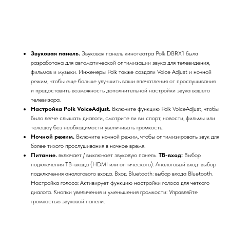
Купить
Звуковая панель.
Звуковая панель кинотеатра Polk DBRX1 была
разработана для автоматической оптимизации звука для телевидения,
фильмов и музыки. Инженеры Polk также создали Voice Adjust и ночной
режим, чтобы еще больше улучшить ваши впечатления от прослушивания
и предоставить возможность дополнительной настройки звука вашего
телевизора.
Настройка Polk VoiceAdjust.
Включите функцию Polk VoiceAdjust, чтобы
было легче слышать диалоги, смотрите ли вы спорт, новости, фильмы или
телешоу без необходимости увеличивать громкость.
Ночной режим.
Включите ночной режим, чтобы оптимизировать звук для
более тихого прослушивания в ночное время.
Питание.
включает / выключает звуковую панель.
ТВ-вход:
Выбор
подключения ТВ-входа (HDMI или оптического). Аналоговый вход: выбор
подключения аналогового входа. Вход Bluetooth: выбор входа Bluetooth.
Настройка голоса: Активирует функцию настройки голоса для четкого
диалога. Кнопки увеличения и уменьшения громкости: Управляйте
громкостью звуковой панели.