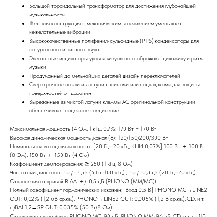
Большой тороидальный трансформатор для достижения глубочайшей
музыкальности
Жесткая конструкция с механическим заземлением уменьшает
нежелательные вибрации
Высококачественные полифенил-сульфидные (PPS) конденсаторы для
натурального и чистого звука.
Элегантные индикаторы уровня визуально отображают динамику и ритм
музыки
Продуманный до мельчайших деталей дизайн переключателей
Сверхпрочные ножки из латуни с шипами или подкладками для защиты
поверхностей от царапин
Вырезанные из чистой латуни клеммы АС оригинальной конструкции
обеспечивают надежное соединение.
Максимальная мощность (4 Ом, 1 кГц, 0,7%: 170 Вт + 170 Вт
Высокая динамическая мощность /канал (8/: 120/150/200/300 Вт
Номинальная выходная мощность: [20 Гц—20 кГц, КНИ 0,07%] 100 Вт ＋ 100 Вт
(8 Ом), 150 Вт ＋ 150 Вт (4 Ом)
Коэффициент демпфирования: ≧ 250 (1 кГц, 8 Ом)
Частотный диапазон: +0 / -3 дБ (5 Гц–100 кГц) , +0 / -0,3 дБ (20 Гц–20 кГц)
Отклонения от кривой RIAA: ＋/-0,5 дБ (PHONO (MM/MC))
Полный коэффициент гармонических искажен: [Вход 0,5 В] PHONO MC→LINE2
OUT: 0,02% (1,2 мВ ср.кв.), PHONO→LINE2 OUT: 0,005% (1,2 В ср.кв.), CD, и т.
п./BAL1,2→SP OUT: 0,035% (50 Вт/8 Ом)
Отношение сигнал/шум: PHONO MC: 90 дБ, PHONO MM: 96 дБ, CD, и т. п.: 110