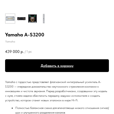
Yamaha A-S3200
Yamaha
439 000
р.
/
1 pc
Добавить в корзину
Yamaha с гордостью представляет флагманский интегральный усилитель A-
S3200 — очередное доказательство неутомимого стремления компании к
инновациям и чистоте звучания. Перед разработчиками, создавшими эту модель
с нуля, стояла задача обеспечить передачу задумки исполнителя и создать
устройство, которое станет новым эталоном в мире Hi-Fi.
Полностью балансная схема для впечатляюще низкого отношения сигнал/
шум и улучшенного разделения каналов