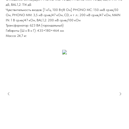
дБ, BAL1,2: 114 дБ
Чувствительность входов: [1 кГц, 100 Вт/8 Ом] PHONO MC: 150 мкВ ср.кв./50
Ом, PHONO MM: 3,5 мВ ср.кв./47 кОм, CD, и т .п.: 200 мВ ср.кв./47 кОм, MAIN
IN: 1 В ср.кв./47 кОм, BAL1,2: 200 мВ ср.кв./100 кОм
Трансформатор: 623 ВА (тороидальный)
Габариты (Ш x В x Г): 435×180×464 мм
Масса: 24,7 кг.