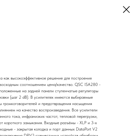
а как высокоэффективное решение для построения
евосходным соотношением цена/качество. QSC ISA280 -
положенные на задней панели ступенчатые регуляторы
новки (шаг 2 dB). В усилителях имеются выбираемые
ты громкоговорителей и предотвращения насыщения
влиянием на качество воспроизведения. Все усилители
нного тока, инфранизких частот, тепловой перегрузки,
от короткого замыкания. Входные разъёмы - XLP и 3-х
ходные - закрытая колодка и порт данных DataPort V2
я подключения DPV2-совместимых устройств обработки