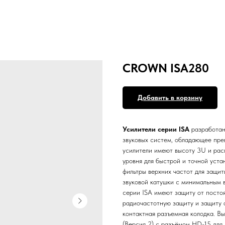
CROWN ISA280
Добавить в корзину
Усилители серии ISA
разработан
звуковых систем, обладающее пр
усилители имеют высоту 3U и рас
уровня для быстрой и точной уста
фильтры верхних частот для защи
звуковой катушки с минимальным 
серии ISA имеют защиту от постоя
радиочастотную защиту и защиту 
контактная разъемная колодка. Вы
(Версия 2) с разъёмом HD-15 дл