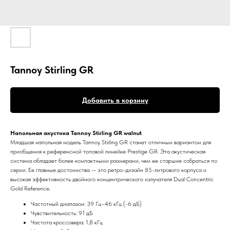
Tannoy Stirling GR
Добавить в корзину
Напольная акустика Tannoy Stirling GR walnut
Младшая напольная модель Tannoy Stirling GR станет отличным вариантом для
приобщения к референсной топовой линейке Prestige GR. Эта акустическая
система обладает более компактными размерами, чем ее старшие собраться по
серии. Ее главные достоинства — это ретро-дизайн 85-литрового корпуса и
высокая эффективность двойного концентрического излучателя Dual Concentric
Gold Reference.
Частотный диапазон: 39 Гц–46 кГц (-6 дБ)
Чувствительность: 91 дБ
Частота кроссовера: 1,8 кГц