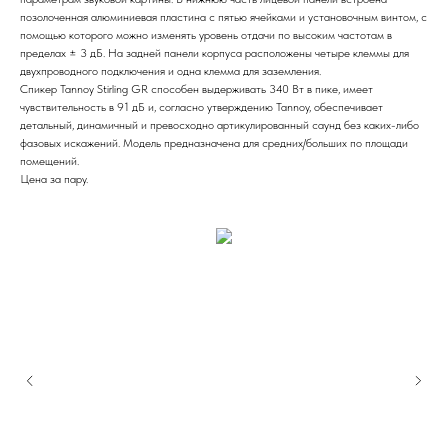
позолоченная алюминиевая пластина с пятью ячейками и установочным винтом, с
помощью которого можно изменять уровень отдачи по высоким частотам в
пределах ± 3 дБ. На задней панели корпуса расположены четыре клеммы для
двухпроводного подключения и одна клемма для заземления.
Спикер Tannoy Stirling GR способен выдерживать 340 Вт в пике, имеет
чувствительность в 91 дБ и, согласно утверждению Tannoy, обеспечивает
детальный, динамичный и превосходно артикулированный саунд без каких-либо
фазовых искажений. Модель предназначена для средних/больших по площади
помещений.
Цена за пару.