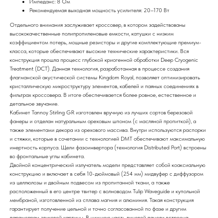
Импеданс: 8 Ом
Рекомендуемая выходная мощность усилителя: 20–170 Вт
Отдельного внимания заслуживает кроссовер, в котором задействованы
высококачественные полипропиленовые емкости, катушки с низким
коэффициентом потерь, мощные резисторы и другие комплектующие премиум-
класса, которые обеспечивают высокие технические характеристики. Вся
конструкция прошла процесс глубокой криогенной обработки Deep Cryogenic
Treatment (DCT). Данная технология, разработанная в процессе создания
флагманской акустической системы Kingdom Royal, позволяет оптимизировать
кристаллическую микроструктуру элементов, кабелей и паяных соединениях в
фильтрах кроссовера. В итоге обеспечивается более ровное, естественное и
детальное звучание.
Кабинет Tannoy Stirling GR изготовлен вручную из лучших сортов березовой
фанеры и отделан натуральным ореховым шпоном (с масляной пропиткой), а
также элементами декора из орехового массива. Внутри используются распорки
и стяжки, которые в сочетании с технологией DMT обеспечивают максимальную
инертность корпуса. Щели фазоинвертора (технология Distributed Port) встроены
во фронтальные углы кабинета.
Двойной концентрический излучатель модели представляет собой коаксиальную
конструкцию и включает в себя 10-дюймовый (254 мм) мидвуфер с диффузором
из целлюлозы и двойным подвесом из пропитанной ткани, а также
расположенный в его центре твитер с волноводом Tulip Waveguide и купольной
мембраной, изготовленной из сплава магния и алюминия. Такая конструкция
гарантирует получение цельной и точно согласованной по фазе и другим
параметрам звуковой картины. В нижнюю часть лицевой панели встроена