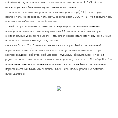
(Multiroom) с дополнительным телевизионным звуком через HDMI; Mu-so
гарантирует незабываемые музыкальные впечатления.
Новый многоядерный цифровой сигнальный процессор (DSP) гарантирует
исключительную производительность, обеспечивая 2000 MIPS, что позволяет вам
услышать еще больше от вашей музыки.
Новый алгоритм лимитера позволяет контролировать движение звуковых
преобразователей при высокой громкости. Он активно срабатывает при
экстремальных уровнях громкости и помогает сохранить чистоту звучания музыки
и повысить долговременную надежность.
Сердцем Mu-so 2nd Generation является платформа Naim для потоковой
передачи музыки, обеспечивающая высочайшую производительность при
воспроизведении собственной цифровой музыкальной коллекции, интернет-
радио или других потоковых музыкальных сервисов, таких как TIDAL и Spotify. Эту
признанную инновацию можно найти только в продуктах Naim для потоковой
передачи музыки, таких как диапазон Uniti и специализированные сетевые
проигрыватели.