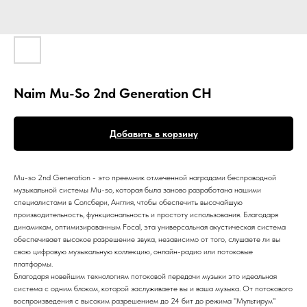
Naim Mu-So 2nd Generation CH
Добавить в корзину
Mu-so 2nd Generation - это преемник отмеченной наградами беспроводной
музыкальной системы Mu-so, которая была заново разработана нашими
специалистами в Солсбери, Англия, чтобы обеспечить высочайшую
производительность, функциональность и простоту использования. Благодаря
динамикам, оптимизированным Focal, эта универсальная акустическая система
обеспечивает высокое разрешение звука, независимо от того, слушаете ли вы
свою цифровую музыкальную коллекцию, онлайн-радио или потоковые
платформы.
Благодаря новейшим технологиям потоковой передачи музыки это идеальная
система с одним блоком, которой заслуживаете вы и ваша музыка. От потокового
воспроизведения с высоким разрешением до 24 бит до режима "Мультирум"