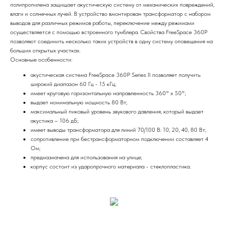
полипропилена защищает акустическую систему от механических повреждений,
влаги и солнечных лучей. В устройство вмонтирован трансформатор с набором
выводов для различных режимов работы, переключение между режимами
осуществляется с помощью встроенного тумблера. Свойства FreeSpace 360P
позволяют соединить несколько таких устройств в одну систему оповещения на
больших открытых участках.
Основные особенности:
акустическая система FreeSpace 360P Series II позволяет получить
широкий диапазон 60 Гц - 15 кГц;
имеет круговую горизонтальную направленность 360° x 50°;
выдает номинальную мощность 80 Вт;
максимальный пиковый уровень звукового давления, который выдает
акустика – 106 дБ;
имеет выводы трансформатора для линий 70/100 В: 10, 20, 40, 80 Вт;
сопротивление при бестрансформаторном подключении составляет 4
Ом;
предназначена для использования на улице;
корпус состоит из ударопрочного материала - стеклопластика.