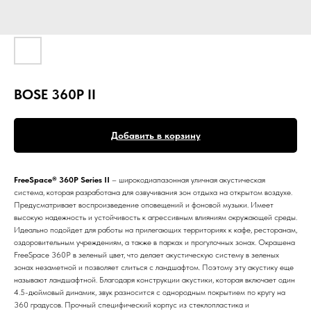
BOSE 360P II
Добавить в корзину
FreeSpace® 360P Series II
– широкодиапазонная уличная акустическая
система, которая разработана для озвучивания зон отдыха на открытом воздухе.
Предусматривает воспроизведение оповещений и фоновой музыки. Имеет
высокую надежность и устойчивость к агрессивным влияниям окружающей среды.
Идеально подойдет для работы на прилегающих территориях к кафе, ресторанам,
оздоровительным учреждениям, а также в парках и прогулочных зонах. Окрашена
FreeSpace 360P в зеленый цвет, что делает акустическую систему в зеленых
зонах незаметной и позволяет слиться с ландшафтом. Поэтому эту акустику еще
называют ландшафтной. Благодаря конструкции акустики, которая включает один
4.5-дюймовый динамик, звук разносится с однородным покрытием по кругу на
360 градусов. Прочный специфический корпус из стеклопластика и